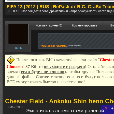
FIFA 13 [2012 | RUS | RePack от R.G. GraSe Team
е
FIFA 13 воплощает в себе драматизм и непредсказуемость настоящег
Комментариев (0)
Комментировать
Би
DANTe
После того как ВЫ скачаете/скачали файл "
Chester
Chousen
"
87 Кб
, то
не уходите с раздачи
! Оставайтесь н
время (
если будет не сложно
), чтобы другие Пользова
данный файл... Соответственно если все будут пользов
ВСЕ смогут качать быстро и качественно!
Chester Field - Ankoku Shin heno C
18/Май/2011 -
Экшн-игра с элементами ролевой