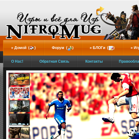
...
Домой (
)
Форум (
)
БЛОГи (
)
Иг
О Нас!
Обратная Связь
Контакты
Правообл