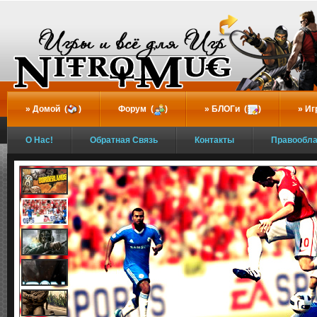
...
Домой (
)
Форум (
)
БЛОГи (
)
Иг
О Нас!
Обратная Связь
Контакты
Правообл