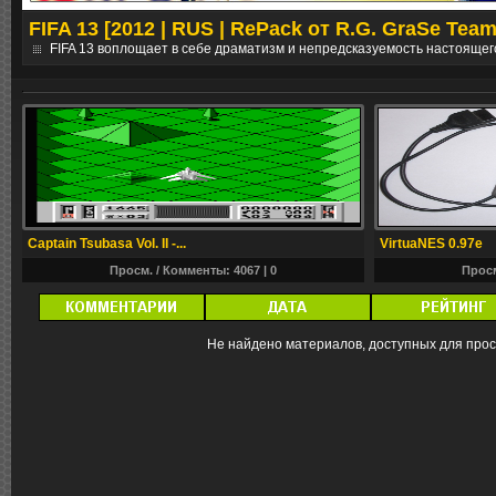
FIFA 13 [2012 | RUS | RePack от R.G. GraSe Team
е
FIFA 13 воплощает в себе драматизм и непредсказуемость настоящег
Captain Tsubasa Vol. II -...
VirtuaNES 0.97e
Просм. / Комменты: 4067 |
0
Просм
Не найдено материалов, доступных для про