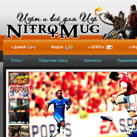
...
Домой (
)
Форум (
)
БЛОГи (
)
Иг
О Нас!
Обратная Связь
Контакты
Правообл