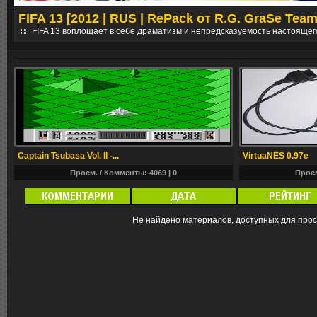
FIFA 13 [2012 | RUS | RePack от R.G. GraSe Team
е
FIFA 13 воплощает в себе драматизм и непредсказуемость настоящег
Captain Tsubasa Vol. II -...
VirtuaNES 0.97e
Просм. / Комменты: 4069 |
0
Просм
Не найдено материалов, доступных для про