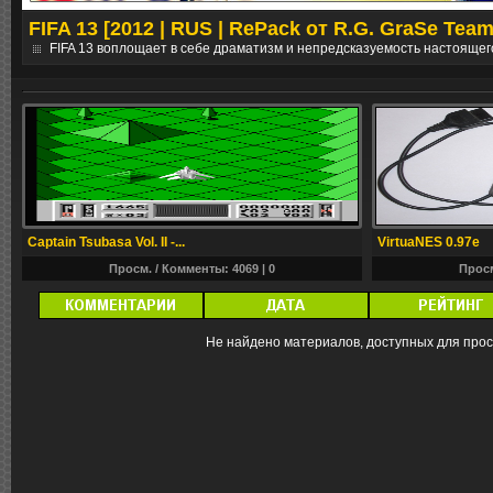
FIFA 13 [2012 | RUS | RePack от R.G. GraSe Team
е
FIFA 13 воплощает в себе драматизм и непредсказуемость настоящег
Captain Tsubasa Vol. II -...
VirtuaNES 0.97e
Просм. / Комменты: 4069 |
0
Просм
Не найдено материалов, доступных для про