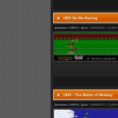
1991 Du Ma Racing
Добавил:
DANTe
|
Дата:
14/Май/2011 | Суббота
1943 - The Battle of Midway
Добавил:
DANTe
|
Дата:
14/Май/2011 | Суббота