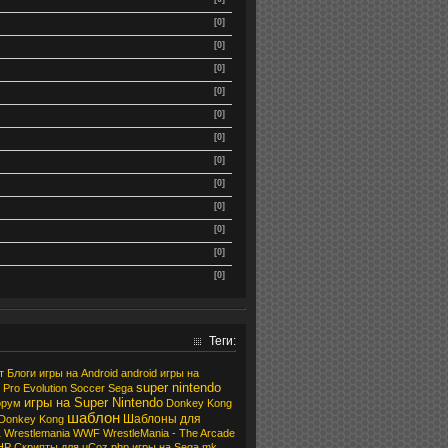
[0]
[0]
[0]
[0]
[0]
[0]
[0]
[0]
[0]
[0]
[0]
[0]
Теги:
т
Блоги
игры на Android
android
игры на
super nintendo
Pro Evolution Soccer
Sega
игры на Super Nintendo
орум
Donkey Kong
шаблон
Шаблоны для
Donkey Kong
а
Wrestlemania
WWF WrestleMania - The Arcade
HP Скрипты для uCoz
php
игры на Sega
mk