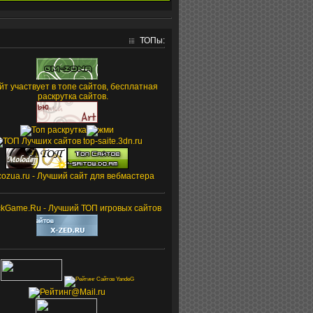
ТОПы: