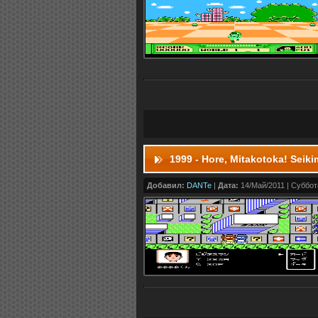
1999 - Hore, Mitakotoka! Seik
Добавил:
DANTe
|
Дата:
14/Май/2011 | Суббота