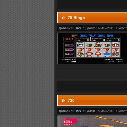
75 Bingo
Добавил:
DANTe
|
Дата:
14/Май/2011 | Суббота
720
Добавил:
DANTe
|
Дата:
14/Май/2011 | Суббота