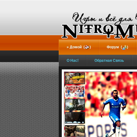
...
Домой (
)
Форум (
)
О Нас!
Обратная Связь