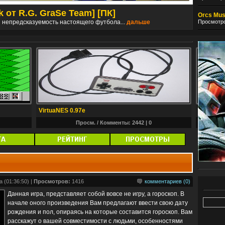
k от R.G. GraSe Team] [ПК]
Dishon
Orcs Must
Просмотро
и непредсказуемость настоящего футбола...
дальше
Событи
VirtuaNES 0.97e
Conker's
Просм. / Комменты: 2442 |
0
 (01:36:50) |
Просмотров:
1416
комментариев (0)
Данная игра, представляет собой вовсе не игру, а гороскоп. В
начале оного произведения Вам предлагают ввести свою дату
рождения и пол, опираясь на которые составится гороскоп. Вам
расскажут о вашей совместимости с людьми, особенностями