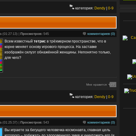
категория:
Dendy
|
0-9
 (01:27:13) |
Просмотров:
545
комментариев (0)
Всем известный
тетрис
в трёхмерном пространстве, что в
корне меняет основу игрового процесса. На заставке
изображён силуэт обнажённой женщины. Непонятно только,
для чего?
Мне нравится
+9
категория:
Dendy
|
0-9
 (01:25:37) |
Просмотров:
543
комментариев (0)
Вы играете за бегущего человечка-космонавта, главная цель
которого – добежать до здоровенного змия и уничтожить его (и