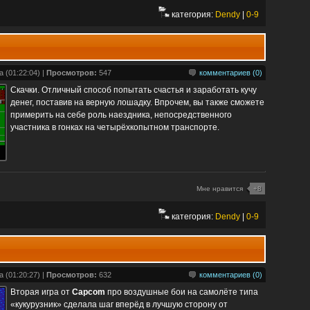
категория:
Dendy
|
0-9
 (01:22:04) |
Просмотров:
547
комментариев (0)
Скачки. Отличный способ попытать счастья и заработать кучу
денег, поставив на верную лошадку. Впрочем, вы также сможете
примерить на себе роль наездника, непосредственного
участника в гонках на четырёхкопытном транспорте.
Мне нравится
+8
категория:
Dendy
|
0-9
 (01:20:27) |
Просмотров:
632
комментариев (0)
Вторая игра от
Capcom
про воздушные бои на самолёте типа
«кукурузник» сделала шаг вперёд в лучшую сторону от