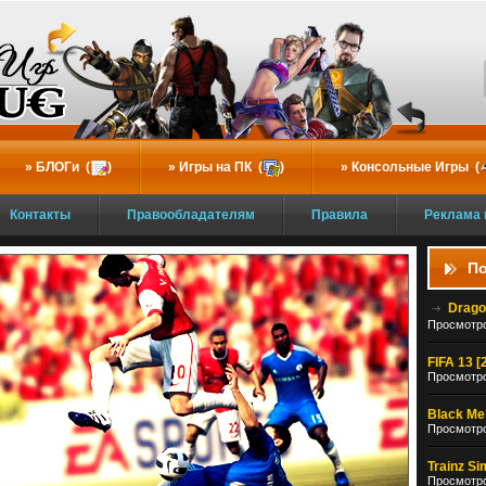
БЛОГи (
)
Игры на ПК (
)
Консольные Игры (
Контакты
Правообладателям
Правила
Реклама 
По
Drago
Просмотро
FIFA 13 [
Просмотро
Black Mes
Просмотро
Trainz Si
Просмотро