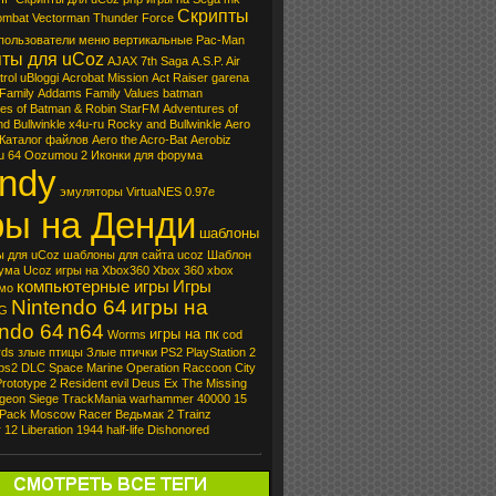
Скрипты
ombat
Vectorman
Thunder Force
пользователи
меню вертикальные
Pac-Man
ты для uCoz
AJAX
7th Saga
A.S.P. Air
trol
uBloggi
Acrobat Mission
Act Raiser
garena
Family
Addams Family Values
batman
es of Batman & Robin
StarFM
Adventures of
d Bullwinkle
x4u-ru
Rocky and Bullwinkle
Aero
Каталог файлов
Aero the Acro-Bat
Aerobiz
u
64 Oozumou 2
Иконки для форума
ndy
эмуляторы
VirtuaNES 0.97e
ры на Денди
шаблоны
 для uCoz
шаблоны для сайта ucoz
Шаблон
ума Ucoz
игры на Xbox360
Xbox 360
xbox
компьютерные игры
Игры
мо
Nintendo 64
игры на
G
endo 64
n64
игры на пк
Worms
cod
rds
злые птицы
Злые птички
PS2
PlayStation 2
ps2
DLC
Space Marine
Operation Raccoon City
Prototype 2
Resident evil
Deus Ex
The Missing
geon Siege
TrackMania
warhammer 40000
15
Pack
Moscow Racer
Ведьмак 2
Trainz
r 12
Liberation 1944
half-life
Dishonored