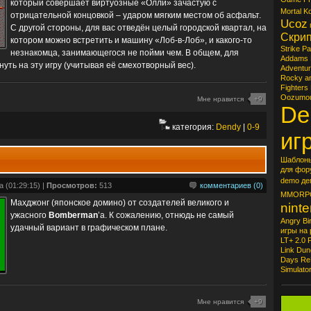
который совершает виртуозные «Олли» зачастую с
Mortal K
отрицательной концовкой – ударом мягким местом об асфальт.
Ucoz
С другой стороны, для вас отведён целый городской квартал, на
Скрип
котором можно встретить и машину «Лоб-в-Лоб», и какого-то
Strike Pa
незнакомца, занимающегося не пойми чем. В общем, для
Addams 
уть на эту игру (учитывая её смехотворный вес).
Adventur
Rocky an
Fighters
Oozumo
Мне нравится
+9
De
категория:
Dendy
|
0-9
иг
Шаблоны
для фор
demo
де
 (01:29:15) |
Просмотров:
513
комментариев (0)
MMORP
Махджонг (японское домино) от создателей великого и
nint
ужасного
Bomberman
’a. К сожалению, отнюдь не самый
Angry Bi
удачный вариант в графическом плане.
игры на 
LT+ 2.0
Link
Dun
Days
Re
Simulato
Мне нравится
+9