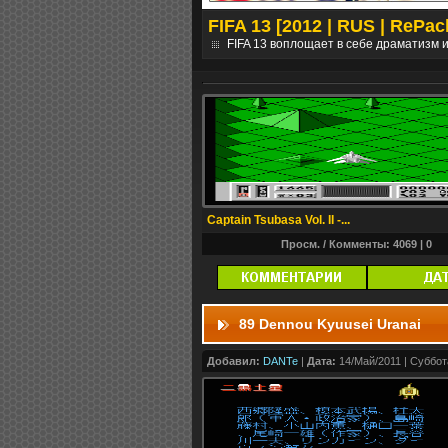
ники] [ПК]
FIFA 13 [2012 | RUS | RePac
выполнения заданий....
дальше
FIFA 13 воплощает в себе драматизм 
Captain Tsubasa Vol. II -...
Просм. / Комменты: 4069 |
0
89 Dennou Kyuusei Uranai
Добавил:
DANTe
|
Дата:
14/Май/2011 | Суббота