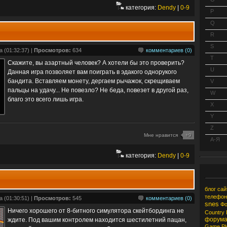
категория:
Dendy
|
0-9
P
Q
R
S
 (01:32:37) |
Просмотров:
634
комментариев (0)
T
Скажите, вы азартный человек? А хотели бы это проверить?
U
Данная игра позволяет вам поиграть в эдакого однорукого
бандита. Вставляем монету, дергаем рычажок, скрещиваем
V
пальцы на удачу... Не повезло? Не беда, повезет в другой раз,
W
благо это всего лишь игра.
X
Y
Z
Мне нравится
+9
А-Я
категория:
Dendy
|
0-9
блог
сай
телефон
 (01:30:51) |
Просмотров:
545
комментариев (0)
snes
Ф
Ничего хорошего от 8-битного симулятора скейтбординга не
Country
форум
ждите. Под вашим контролем находится шестилетний пацан,
Game
P