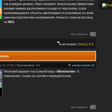
так в каждом уровне). Игра поражает визуальными эффектами:
игровая камера расположена позади от персонажа, а все
приближающиеся объекты увеличиваются в размерах по всем
законам перспективы изображения. Нечасто такое встретишь
на
NES
.
Мне нравится
+8
категория:
Dendy
|
0-9
imatsu
 (01:23:56) |
Просмотров:
616
комментариев (0)
Японский вариант настольной игры «
Монополия
». К
сожалению, только на соответствующем языке.
Мне нравится
+8