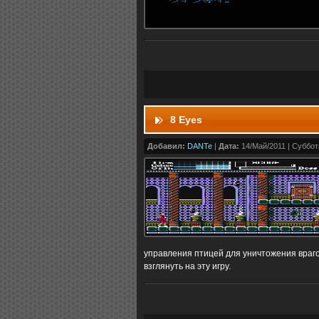
8 Eyes
Добавил:
DANTe
|
Дата:
14/Май/2011 | Суббота
управления птицей для уничтожения враг
взглянуть на эту игру.