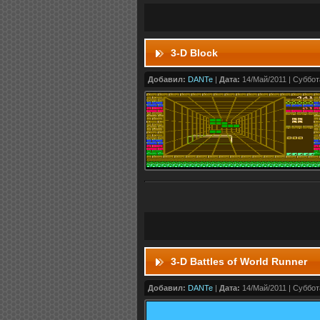
3-D Block
Добавил:
DANTe
|
Дата:
14/Май/2011 | Суббота
3-D Battles of World Runner
Добавил:
DANTe
|
Дата:
14/Май/2011 | Суббота