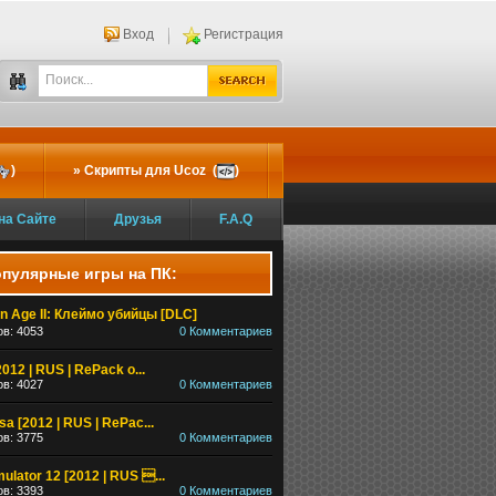
Вход
Регистрация
)
Скрипты для Ucoz (
)
на Сайте
Друзья
F.A.Q
пулярные игры на ПК:
n Age II: Клеймо убийцы [DLC]
в: 4053
0 Комментариев
2012 | RUS | RePack о...
в: 4027
0 Комментариев
a [2012 | RUS | RePac...
в: 3775
0 Комментариев
mulator 12 [2012 | RUS ...
в: 3393
0 Комментариев