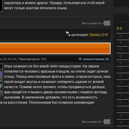
характера и всякое другое. Правда, пользоваться этой игрой
могут только знатоки японского языка.
Мне нравится
+9
0-9
категория:
Dendy
|
0-9
A
B
C
D
 (01:34:24) |
Просмотров:
583
комментариев (0)
E
Игра начинается без какой-либо предыстории. На экране
F
появляется человек с красным плащом, на плече сидит ручная
G
птица. Перед ним огромные врата в замок, открыв которые, наш
герой входит внутрь и начинает избавлять здание от всякой
H
нечисти. Помимо всего прочего, чтобы продвинуться дальше,
I
вам придётся откывать двери незаметными с первого взгляда
J
рычагами. В заключение добавлю, что есть возможность
ов на расстоянии. Поклонникам Кастелвании рекомендую
K
L
M
Мне нравится
+8
N
O