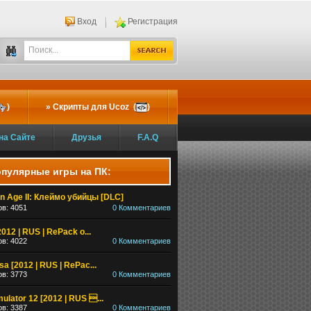
Вход
Регистрация
)
Скрипты для Ucoz (
)
на Сайте
Друзья
F.A.Q
пулярные игры на ПК:
n Age II: Клеймо убийцы [DLC]
в: 4051
0 Комментариев
2012 | RUS | RePack о...
в: 4022
0 Комментариев
a [2012 | RUS | RePac...
в: 3773
0 Комментариев
mulator 12 [2012 | RUS ...
в: 3387
0 Комментариев