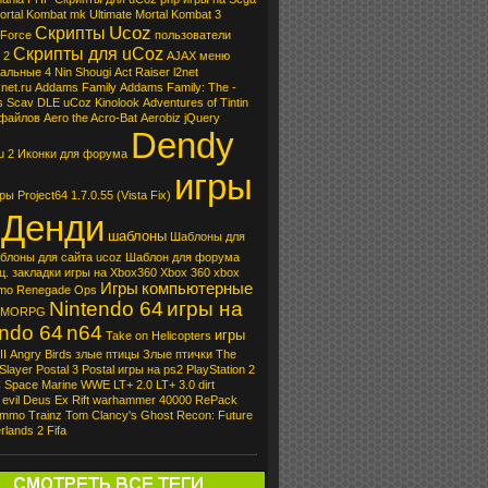
ortal Kombat
mk
Ultimate Mortal Kombat 3
Ucoz
Скрипты
 Force
пользователи
Скрипты для uCoz
 2
AJAX
меню
тальные
4 Nin Shougi
Act Raiser
l2net
net.ru
Addams Family
Addams Family: The -
s Scav
DLE
uCoz Kinolook
Adventures of Tintin
 файлов
Aero the Acro-Bat
Aerobiz
jQuery
Dendy
u 2
Иконки для форума
игры
оры
Project64 1.7.0.55 (Vista Fix)
 Денди
шаблоны
Шаблоны для
блоны для сайта ucoz
Шаблон для форума
ц. закладки
игры на Xbox360
Xbox 360
xbox
Игры
компьютерные
mo
Renegade Ops
Nintendo 64
игры на
MORPG
endo 64
n64
игры
Take on Helicopters
II
Angry Birds
злые птицы
Злые птички
The
Slayer
Postal 3
Postal
игры на ps2
PlayStation 2
C
Space Marine
WWE
LT+ 2.0
LT+ 3.0
dirt
evil
Deus Ex
Rift
warhammer 40000
RePack
mmo
Trainz
Tom Clancy's Ghost Recon: Future
rlands 2
Fifa