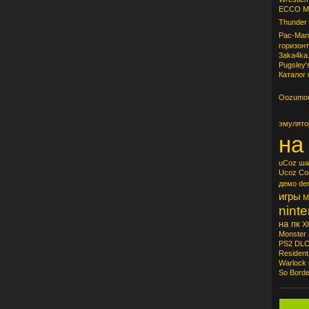
ECCO
M
Thunder
Pac-Man
горизон
3aka4ka.
Pugsley'
Каталог
Oozumo
эмулят
на
uCoz
ша
Ucoz
Cо
демо
de
игры
M
nint
на пк
XI
Monster 
PS2
DL
Resident 
Warlock
So
Borde