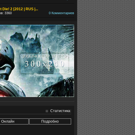
ored [2012 | RUS | RePack от R.G. Механики] [ПК]
 Die! 2 [2012 | RUS |...
в: 3360
0 Комментариев
я Dishonored происходят в Дануолле — огромном индустриальном мегаполис
Статистика:
Онлайн
Подробно