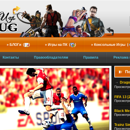
БЛОГи (
)
Игры на ПК (
)
Консольные Игры (
Контакты
Правообладателям
Правила
Реклама 
По
Drago
Просмотро
FIFA 13 [
Просмотро
Black Mes
Просмотро
Trainz Si
Просмотро