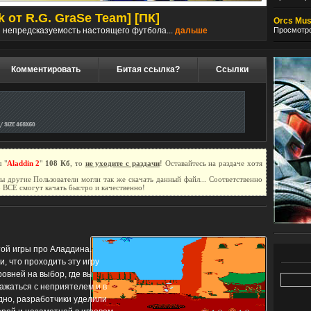
k от R.G. GraSe Team] [ПК]
Dishon
Orcs Must
Просмотро
и непредсказуемость настоящего футбола...
дальше
Событи
Комментировать
Битая ссылка?
Ссылки
 "
Aladdin 2
"
108 Кб
, то
не уходите с раздачи
! Оставайтесь на раздаче хотя
бы другие Пользователи могли так же скачать данный файл... Соответственно
о ВСЕ смогут качать быстро и качественно!
ой игры про Аладдина.
и, что проходить эту игру
овней на выбор, где вы
ажаться с неприятелем и в
дно, разработчики уделили