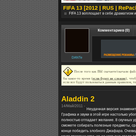
ники] [ПК]
FIFA 13 [2012 | RUS | RePac
выполнения заданий....
дальше
FIFA 13 воплощает в себе драматизм 
Комментариев (0)
DANTe
После того как ВЫ скачаете/скачали файл
бы какое-то время (
если будет не сложно
), что
если все будут пользоваться данным правилом, т
Aladdin 2
14/Май/2011 -
Неудачная версия знаменит
Графика и звуки в этой игре настолько убог
полностью отпадает желание. 8 скучных ур
сможете собирать полезные предметы, ср
конце победить злобного Джафара. Очеви