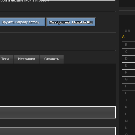
серой и незаметной в игровом
0-9
A
B
C
D
Теги
Источник
Скачать
E
F
G
H
I
J
K
L
M
N
O