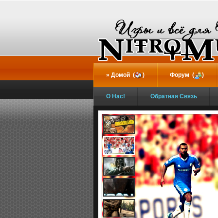
...
Домой (
)
Форум (
)
О Нас!
Обратная Связь