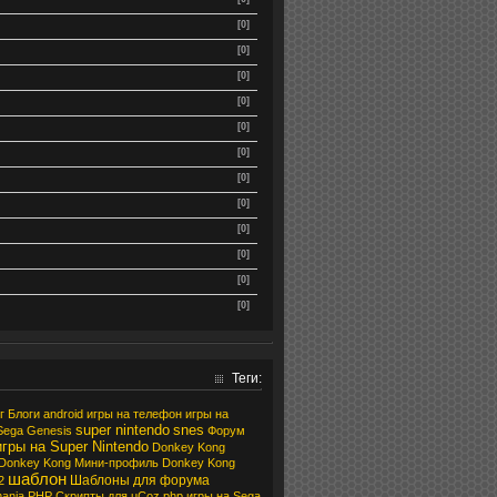
[0]
[0]
[0]
[0]
[0]
[0]
[0]
[0]
[0]
[0]
[0]
[0]
Теги:
г
Блоги
android
игры на телефон
игры на
super nintendo
snes
Sega
Genesis
Форум
игры на Super Nintendo
Donkey Kong
Donkey Kong
Мини-профиль
Donkey Kong
шаблон
Шаблоны для форума
2
ania
PHP Скрипты для uCoz
php
игры на Sega