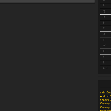
P
Q
R
S
T
U
V
W
X
Y
Z
А-Я
сайт
бло
Android
snes9x
Country
Country 
Wrestlem