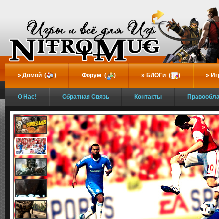
...
Домой (
)
Форум (
)
БЛОГи (
)
Иг
О Нас!
Обратная Связь
Контакты
Правообл