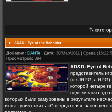
категор
AD&D - Eye of the Beholder
Добавил:
DANTe
|
Дата:
30/Мар/2011 | Среда (16:22:5
Просмотров:
894
AD&D: Eye of Beh
представитель игр
(не JRPG, а RPG).
которой четыре г
подземелья под г
которых были замурованы в результате несчас
игры - уничтожить «Созерцателя», засевшего 