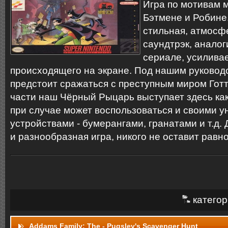
Игра по мотивам 
Бэтмене и Робине.
стильная, атмос
саундтрэк, аналог
сериале, усиливае
происходящего на экране. Под нашим руковод
предстоит сражаться с преступным миром Гот
части наш Чёрный Рыцарь выступает здесь как
при случае может воспользоваться и своими 
устройствами - бумерангами, гранатами и т.д.
и разнообразная игра, никого не оставит рав
категор
Addams Family: The - Pugsley's Scavenger Hunt