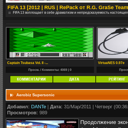
FIFA 13 [2012 | RUS | RePack от R.G. GraSe Team
е
FIFA 13 воплощает в себе драматизм и непредсказуемость настоящег
Captain Tsubasa Vol. II -...
VirtuaNES 0.97e
Просм. / Комменты: 4069 |
0
Просм
Aerobiz Supersonic
Добавил:
DANTe
|
Дата:
31/Мар/2011 | Четверг (00:36:
Просмотров:
989
Продолжение экон