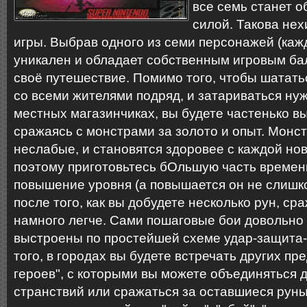
все семь станет о
силой. Такова нех
игры. Выбрав одного из семи персонажей (ка
уникален и обладает собственным игровым ба
своё путешествие. Помимо того, чтобы шататьс
со всеми жителями подряд, и затариваться н
местных магазинчиках, вы будете частенько в
сражаясь с монстрами за золото и опыт. Монс
неслабые, и становятся здоровее с каждой но
поэтому приготовьтесь бОльшую часть времен
повышение уровня (а повышается он не слишк
после того, как вы добудете несколько рун, ср
намного легче. Сами пошаговые бои довольно
выстроены по простейшей схеме удар-защита-
того, в городах вы будете встречать других п
героев", с которыми вы можете объединяться 
странствий или сражаться за оставшиеся рун