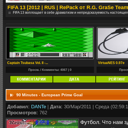
FIFA 13 [2012 | RUS | RePack от R.G. GraSe Team
е
FIFA 13 воплощает в себе драматизм и непредсказуемость настоящег
Captain Tsubasa Vol. II -...
VirtuaNES 0.97e
Просм. / Комменты: 4067 |
0
Просм
90 Minutes - European Prime Goal
Добавил:
DANTe
|
Дата:
30/Мар/2011 | Среда (02:59:1
Просмотров:
762
Футбол. Что нам з