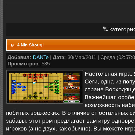
категори
4 Nin Shougi
Добавил:
DANTe
|
Дата:
30/Мар/2011 | Среда (02:57:0
Просмотров:
585
Настольная игра.
Сёги, одна из поп
стране Восходяще
Важнейшая особен
возможность наби
побитых вражеских. В отличие от остальных с
забавы, этот ром предлагает вам игру одновр
игроков (а не двух, как обычно). Вы можете игра