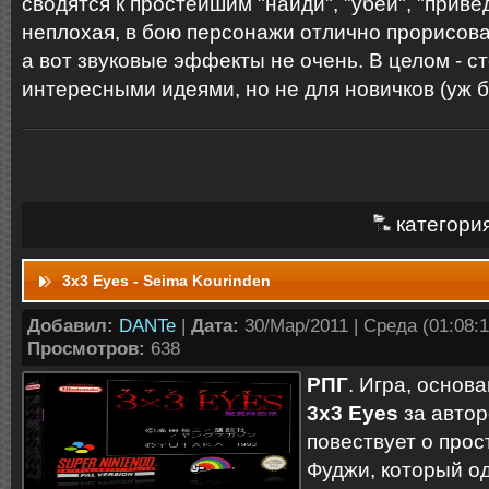
сводятся к простейшим "найди", "убей", "прив
неплохая, в бою персонажи отлично прорисов
а вот звуковые эффекты не очень. В целом - 
интересными идеями, но не для новичков (уж 
категори
3x3 Eyes - Seima Kourinden
Добавил:
DANTe
|
Дата:
30/Мар/2011 | Среда (01:08:1
Просмотров:
638
РПГ
. Игра, основ
3x3 Eyes
за автор
повествует о про
Фуджи, который о