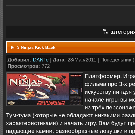
категори
3 Ninjas Kick Back
Добавил:
DANTe
|
Дата:
28/Мар/2011 | Понедельник (1
Просмотров:
772
Платформер. Игра
фильма про 3-х р
искусству ниндзя 
начале игры вы м
из трёх персонаже
Тум-тума (которые не обладают никакими ра
характеристиками) и начать игру. Вам будут п
падающие камни, разнообразные ловушки и про