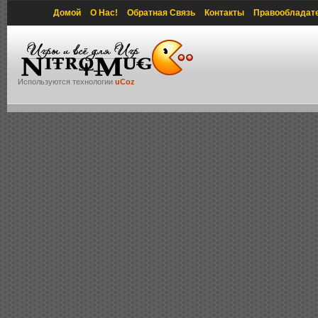
Домой
О Нас!
Обратная Связь
Контакты
Правообладат
Используются технологии
uCoz