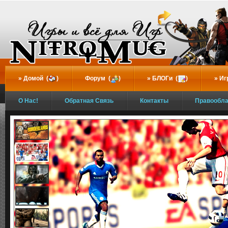
...
Домой (
)
Форум (
)
БЛОГи (
)
Иг
О Нас!
Обратная Связь
Контакты
Правообл