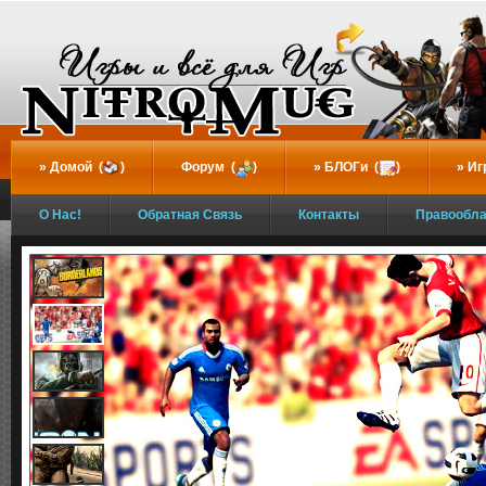
...
Домой (
)
Форум (
)
БЛОГи (
)
Иг
О Нас!
Обратная Связь
Контакты
Правообл