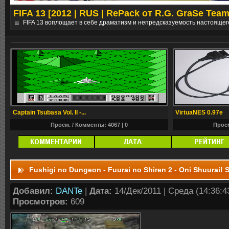
FIFA 13 [2012 | RUS | RePack от R.G. GraSe Team
е
FIFA 13 воплощает в себе драматизм и непредсказуемость настоящег
Captain Tsubasa Vol. II -...
VirtuaNES 0.97e
Просм. / Комменты: 4067 |
0
Просм
Fushigi no Dungeon - Fuurai no Shiren 2 - Oni Shuurai! 
Добавил:
DANTe
|
Дата:
14/Дек/2011 | Среда (14:36:43
Просмотров:
609