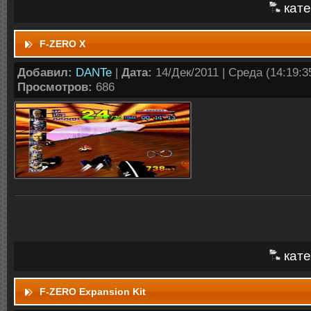
кате
F-ZERO X
Добавил:
DANTe
|
Дата:
14/Дек/2011 | Среда (14:19:35
Просмотров:
686
кате
F-ZERO Expansion Kit