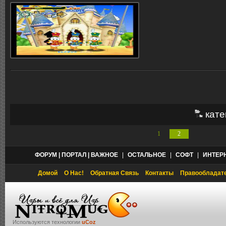
кате
1
2
ФОРУМ | ПОРТАЛ | ВАЖНОЕ
|
ОСТАЛЬНОЕ
|
СОФТ
|
ИНТЕР
Домой
О Нас!
Обратная Связь
Контакты
Правообладат
Используются технологии
uCoz