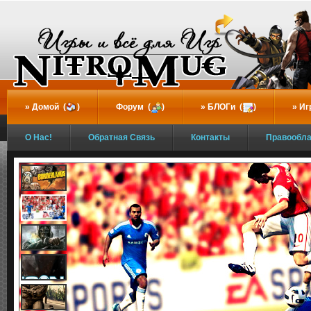
...
Домой (
)
Форум (
)
БЛОГи (
)
Иг
О Нас!
Обратная Связь
Контакты
Правообл