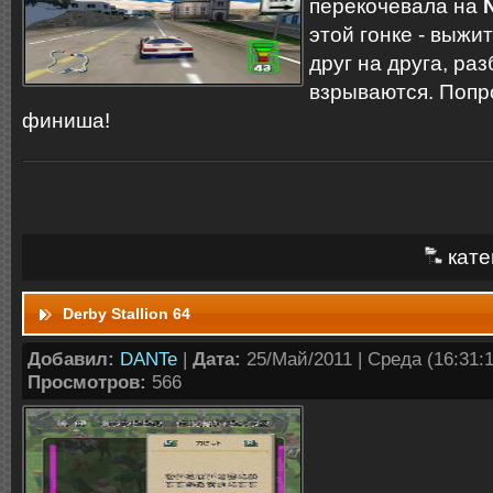
перекочевала на
этой гонке - выж
друг на друга, ра
взрываются. Попр
финиша!
кате
Derby Stallion 64
Добавил:
DANTe
|
Дата:
25/Май/2011 | Среда (16:31:1
Просмотров:
566