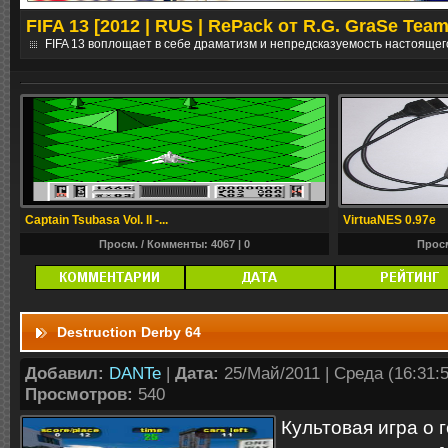
FIFA 13 [2012 | RUS | RePack от R.G. GraSe Team
е
FIFA 13 воплощает в себе драматизм и непредсказуемость настоящег
Captain Tsubasa Vol. II -...
VirtuaNES 0.97e
Просм. / Комменты: 4067 |
0
Просм
Destruction Derby 64
Добавил:
DANTe
|
Дата:
25/Май/2011 | Среда (16:31:5
Просмотров:
540
Культовая игра о 