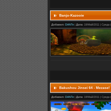
Banjo-Kazooie
Добавил:
DANTe
|
Дата:
18/Май/2011 | Среда (
Bakushou Jinsei 64 - Mezase!
Добавил:
DANTe
|
Дата:
18/Май/2011 | Среда (