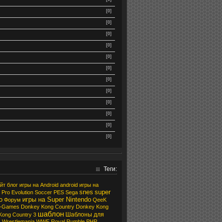
[0]
[0]
[0]
[0]
[0]
[0]
[0]
[0]
[0]
[0]
[0]
[0]
Теги:
йт
блог
игры на Android
android
игры на
snes
super
Pro Evolution Soccer
PES
Sega
o
игры на Super Nintendo
Форум
QeeK
a-Games
Donkey Kong Country
Donkey Kong
шаблон
Шаблоны для
Kong Country 3
а
Wrestlemania
WWF Royal Rumble
PHP