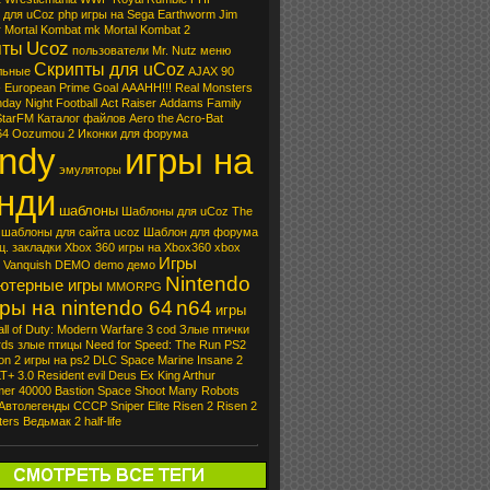
 для uCoz
php
игры на Sega
Earthworm Jim
r
Mortal Kombat
mk
Mortal Kombat 2
Ucoz
пты
пользователи
Mr. Nutz
меню
Скрипты для uCoz
льные
AJAX
90
- European Prime Goal
AAAHH!!! Real Monsters
ay Night Football
Act Raiser
Addams Family
StarFM
Каталог файлов
Aero the Acro-Bat
64 Oozumou 2
Иконки для форума
ndy
игры на
эмуляторы
нди
шаблоны
Шаблоны для uCoz
The
шаблоны для сайта ucoz
Шаблон для форума
ц. закладки
Xbox 360
игры на Xbox360
xbox
Игры
Vanquish DEMO
demo
демо
Nintendo
ютерные игры
MMORPG
ры на nintendo 64
n64
игры
ll of Duty: Modern Warfare 3
cod
Злые птички
rds
злые птицы
Need for Speed: The Run
PS2
on 2
игры на ps2
DLC
Space Marine
Insane 2
LT+ 3.0
Resident evil
Deus Ex
King Arthur
er 40000
Bastion
Space
Shoot Many Robots
Автолегенды СССР
Sniper Elite
Risen 2
Risen 2
ters
Ведьмак 2
half-life