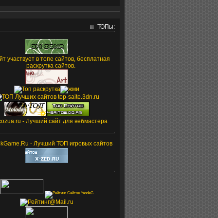
ТОПы: