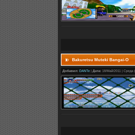
Bakuretsu Muteki Bangai-O
Добавил:
DANTe
|
Дата:
18/Май/2011 | Среда (