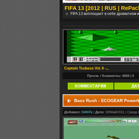
ники] [ПК]
FIFA 13 [2012 | RUS | RePac
выполнения заданий....
дальше
FIFA 13 воплощает в себе драматизм 
Captain Tsubasa Vol. II -...
Просм. / Комменты: 4069 |
0
Bass Rush - ECOGEAR Power
Добавил:
DANTe
|
Дата:
18/Май/2011 | Среда (