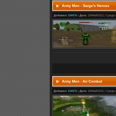
Army Men - Sarge's Heroes
Добавил:
DANTe
|
Дата:
18/Май/2011 | Среда (
Army Men - Air Combat
Добавил:
DANTe
|
Дата:
18/Май/2011 | Среда (