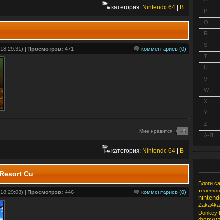
категория:
Nintendo 64
|
B
P
Q
R
S
18:29:31) |
Просмотров:
471
комментариев (0)
T
U
V
W
X
Y
Z
Мне нравится
+6
А-Я
категория:
Nintendo 64
|
B
 Resort Ou
Блоги
са
телефон
18:29:03) |
Просмотров:
446
комментариев (0)
nintend
Zaka4k
Donkey 
форум