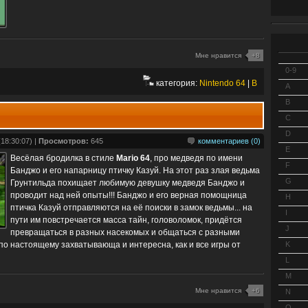
Мне нравится
+8
0-9
категория:
Nintendo 64
|
B
A
B
C
D
18:30:07) |
Просмотров:
645
комментариев (0)
E
Весёлая бродилка в стиле
Mario 64
, про медведя по имени
F
Банджо и его напарницу птичку Казуй. На этот раз злая ведьма
G
Грунтильда похищает любимую девушку медведя Банджо и
проводит над ней опыты!!! Банджо и его верная помощница
H
птичка Казуй отправляются на её поиски в замок ведьмы... на
I
пути им повстречается масса тайн, головоломок, придётся
J
превращаться в разных насекомых и общаться с разными
по настоящему захватывающа и интересна, как и все игры от
K
L
M
Мне нравится
+6
N
O