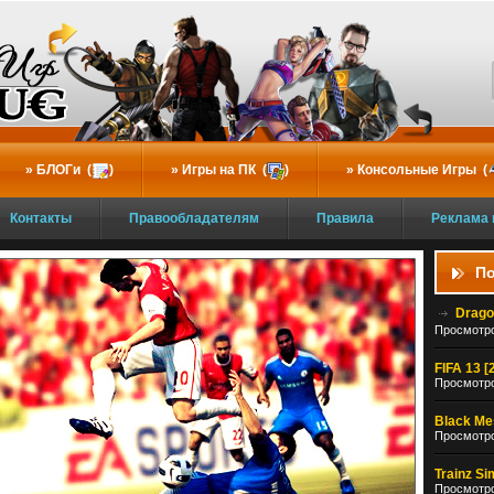
БЛОГи (
)
Игры на ПК (
)
Консольные Игры (
Контакты
Правообладателям
Правила
Реклама 
По
Drago
Просмотро
FIFA 13 [
Просмотро
Black Mes
Просмотро
Trainz Si
Просмотро