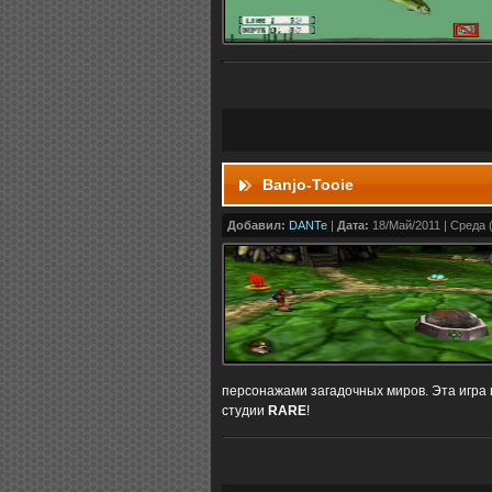
Banjo-Tooie
Добавил:
DANTe
|
Дата:
18/Май/2011 | Среда (
персонажами загадочных миров. Эта игра 
студии
RARE
!