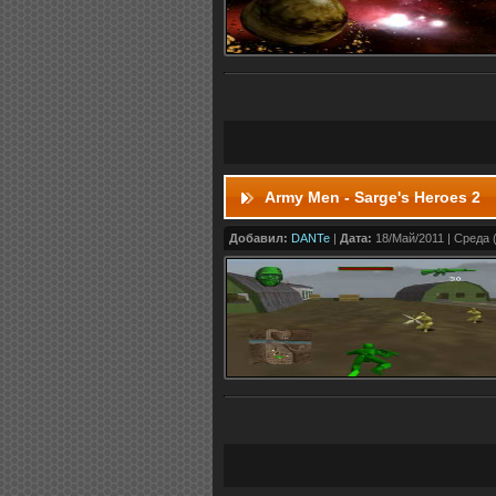
Army Men - Sarge's Heroes 2
Добавил:
DANTe
|
Дата:
18/Май/2011 | Среда (