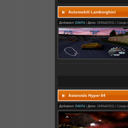
Automobili Lamborghini
Добавил:
DANTe
|
Дата:
18/Май/2011 | Среда (
Asteroids Hyper 64
Добавил:
DANTe
|
Дата:
18/Май/2011 | Среда (