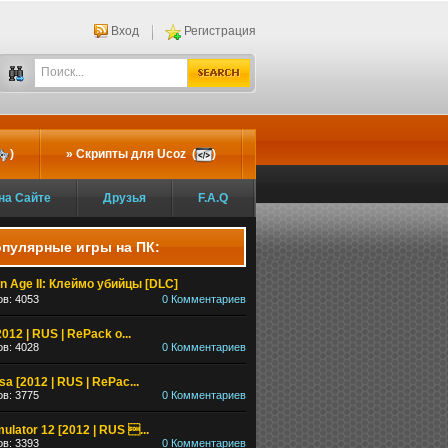
Вход
Регистрация
)
Скрипты для Ucoz (
)
на Сайте
Друзья
F.A.Q
пулярные игры на ПК:
n Age II: Клеймо убийцы [DLC]
в: 4053
0 Комментариев
2012 | RUS | RePack о...
в: 4028
0 Комментариев
a [2012 | RUS | RePac...
в: 3775
0 Комментариев
mulator 12 [2012 | RUS ...
в: 3393
0 Комментариев