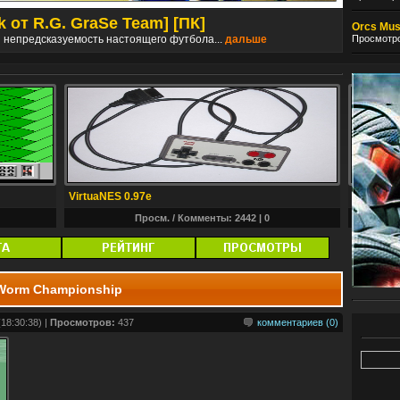
k от R.G. GraSe Team] [ПК]
Dishon
Orcs Must
Просмотро
и непредсказуемость настоящего футбола...
дальше
Событи
VirtuaNES 0.97e
Conker's
Просм. / Комменты: 2442 |
0
Worm Championship
18:30:38) |
Просмотров:
437
комментариев (0)