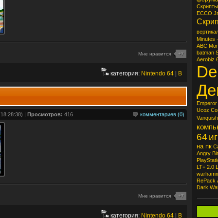
Скрипты
ECCO J
Скри
вертика
Minutes 
ABC Mond
batman
Мне нравится
+7
Aerobiz
De
категория:
Nintendo 64
|
B
Де
Emperor
Ucoz
Cо
18:28:38) |
Просмотров:
416
комментариев (0)
Vanquish
компь
64
иг
на пк
Ca
Angry Bi
PlayStati
LT+ 2.0
warhamm
RePack
Dark Wa
Мне нравится
+7
категория:
Nintendo 64
|
B