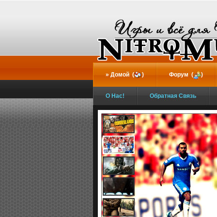
...
Домой (
)
Форум (
)
О Нас!
Обратная Связь