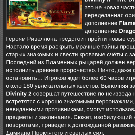
это не новая част
переделанная ор
дополнение
Flame
дополнение
Drago
Героям Ривеллона предстоит пройти новые су
Настало время раскрыть мрачные тайны прошл
старых знакомых и свести кровавые счёты с з
Последний из Пламенных рыцарей должен вер
исполнить древнее пророчество. Ничто, даже с
остановить… Игроков ждет более 60 часов игр
около 180 увлекательных квестов. Выполняя з
Divinity 2
совершат путешествие по неизведан
встретятся с хорошо знакомыми персонажами, 
невиданными противниками, смогут использов
предметы и заклинания. Cюжет, изобилующий
поворотами, приведет к долгожданной развязк
Дамиана Проклятого и светлых сил.