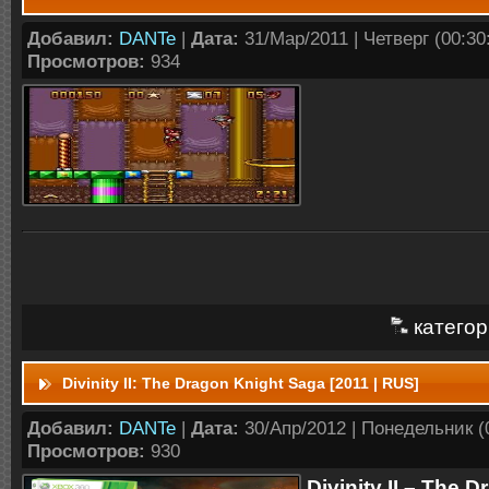
Добавил:
DANTe
|
Дата:
31/Мар/2011 | Четверг (00:30:
Просмотров:
934
категор
Divinity II: The Dragon Knight Saga [2011 | RUS]
Добавил:
DANTe
|
Дата:
30/Апр/2012 | Понедельник (0
Просмотров:
930
Divinity II – The 