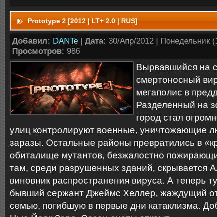
Prototype 2 [2012 | LT+ 2.0 | RUS]
Добавил:
DANTe
|
Дата:
30/Апр/2012 | Понедельник (1
Просмотров:
986
Вырвавшийся на 
смертоносный вир
мегаполис в пред
Разделенный на з
город стал огромн
улиц контролируют военные, уничтожающие л
заразы. Остальные районы превратились в «к
обиталище мутантов, безжалостно пожирающих
там, среди разрушенных зданий, скрывается А
виновник распространения вируса. А теперь т
бывший сержант Джеймс Хеллер, жаждущий от
семью, погибшую в первые дни катаклизма. До