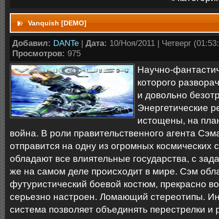
Vanquish [DEMO]
Добавил:
DANTe
|
Дата:
10/Ноя/2011 | Четверг (01:53:
Просмотров:
975
Научно-фантастич
которого развора
и довольно безот
Энергетические р
истощены, на пла
война. В роли правительственного агента Сэм
отправится на одну из огромных космических с
обладают все влиятельные государства, с зад
же на самом деле происходит в мире. Сэм обл
футуристический боевой костюм, прекрасно в
серьезно настроен. Ломающий стереотипы. И
система позволяет объединять перестрелки и 