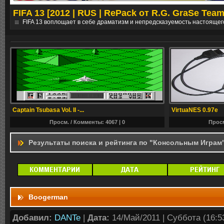
FIFA 13 [2012 | RUS | RePack от R.G. GraSe Team
е
FIFA 13 воплощает в себе драматизм и непредсказуемость настоящег
Captain Tsubasa Vol. II -...
VirtuaNES 0.97e
Просм. / Комменты: 4067 |
0
Просм
Результаты поиска и рейтинга по "Консольным Играм
Boogerman
Добавил:
DANTe
|
Дата:
14/Май/2011 | Суббота (16:53