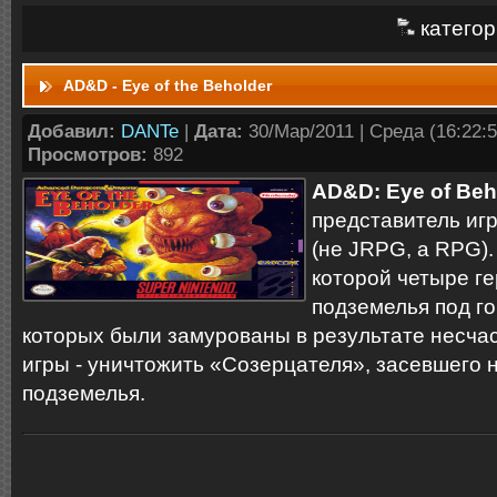
категор
AD&D - Eye of the Beholder
Добавил:
DANTe
|
Дата:
30/Мар/2011 | Среда (16:22:5
Просмотров:
892
AD&D: Eye of Beh
представитель игр
(не JRPG, а RPG).
которой четыре г
подземелья под г
которых были замурованы в результате несчас
игры - уничтожить «Созерцателя», засевшего 
подземелья.