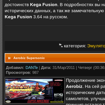
достоинств
Kega Fusion
. В подробностях вы 
исторических данных, а так же замечательную
Kega Fusion
3.64 на русском.
категория:
Эмулят
Aerobiz Supersonic
Добавил:
DANTe
|
Дата:
31/Мар/2011 | Четверг (00:36:
Просмотров:
987
Продолжение экон
Aerobiz
. На сей р
исторические дат
самолетов, улучш
принцип остался 