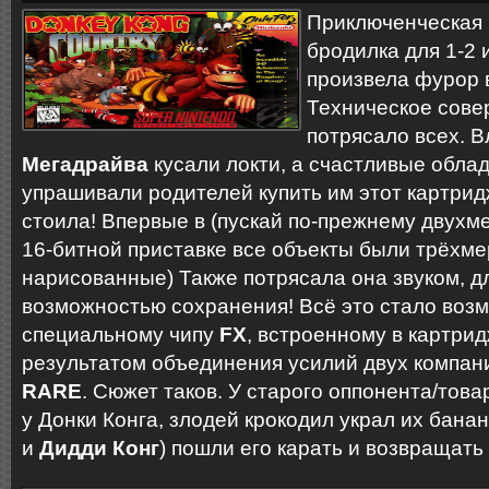
Приключенческая
бродилка для 1-2 
произвела фурор 
Техническое сове
потрясало всех. 
Мегадрайва
кусали локти, а счастливые обла
упрашивали родителей купить им этот картридж
стоила! Впервые в (пускай по-прежнему двухм
16-битной приставке все объекты были трёхме
нарисованные) Также потрясала она звуком, д
возможностью сохранения! Всё это стало воз
специальному чипу
FX
, встроенному в картрид
результатом объединения усилий двух компан
RARE
. Сюжет таков. У старого оппонента/тов
у Донки Конга, злодей крокодил украл их банан
и
Дидди Конг
) пошли его карать и возвращать 