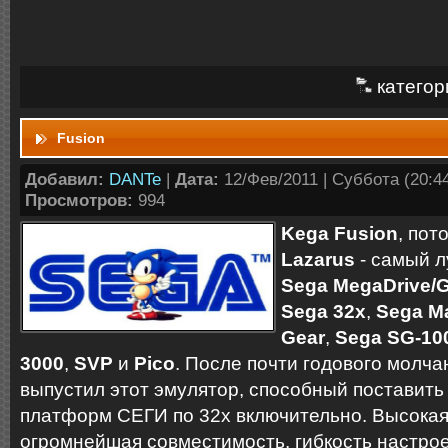
категор
Fusion
Добавил:
DANTe
|
Дата:
12/Фев/2011 | Суббота (20:44
Просмотров:
994
Kega Fusion
, пот
Lazarus
- самый л
Sega MegaDrive/
Sega 32x
,
Sega M
Gear
,
Sega SG-10
3000
,
SVP
и
Pico
. После почти годового молча
выпустил этот эмулятор, способный поставить 
платформ СЕГИ по 32х включительно. Высокая 
огромнейшая совместимость, гибкость настрое