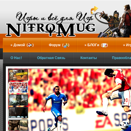
...
Домой (
)
Форум (
)
БЛОГи (
)
Иг
О Нас!
Обратная Связь
Контакты
Правообл