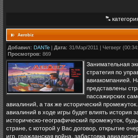
категори
Aerobiz
Добавил:
DANTe
|
Дата:
31/Мар/2011 | Четверг (00:34:
Просмотров:
869
Занимательная эк
стратегия по упр
авиакомпанией. Н
представлены стр
пассажирских сам
авиалиний, а так же исторический промежуток
авиалиний в ходе игры будет влиять история з
историческо-географический промежуток, будь
стране, с которой у Вас договор, открытие оч
игр, гражданская война, забастовка авиадисп