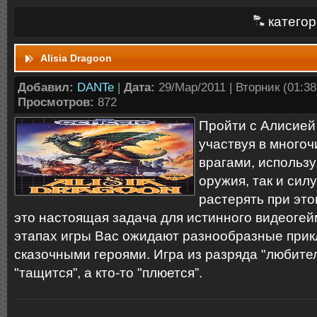
категор
Alisia Dragoon
Добавил:
DANTe
|
Дата:
29/Мар/2011 | Вторник (01:38:
Просмотров:
872
Пройти с Алисией
участвуя в много
врагами, использу
оружия, так и силу
растерять при эт
это настоящая задача для истинного видеогей
этапах игры Вас ожидают разнообразные прик
сказочными героями. Игра из разряда "любител
"тащится”, а кто-то "плюется”.