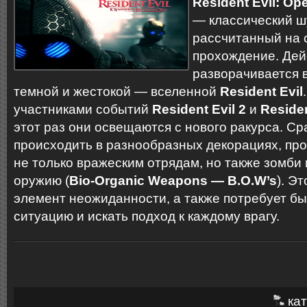
Resident Evil: Op
— классический шу
рассчитанный на 
прохождение. Дей
разворачивается 
темной и жестокой — вселенной
Resident Evil
участниками событий
Resident Evil 2
и
Residen
этот раз они освещаются с нового ракурса. С
происходить в разнообразных декорациях, про
не только вражеским отрядам, но также зомби
оружию (
Bio-Organic Weapons — B.O.W’s
). Э
элемент неожиданности, а также потребует б
ситуацию и искать подход к каждому врагу.
кат