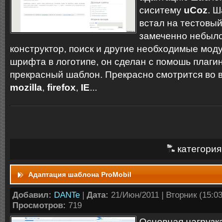
сиситему
uCoz
. 
встал на тестовый
замеченно небыло
конструктор, поиск и другие необходимые мод
шрифта в логотипе, он сделан с помошь плаги
прекрасный шаблон. Прекрасно смотрится во 
mozilla
,
firefox
,
IE
...
категория
Адаптация шаблона ProMobil
Добавил:
DANTe
|
Дата:
21/Июн/2011 | Вторник (15:03:
Просмотров:
719
Основная нагрузк