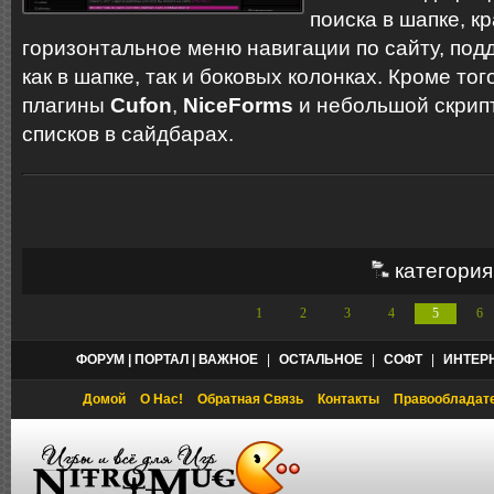
поиска в шапке, к
горизонтальное меню навигации по сайту, по
как в шапке, так и боковых колонках. Кроме то
плагины
Cufon
,
NiceForms
и небольшой скрип
списков в сайдбарах.
категория
1
2
3
4
5
6
ФОРУМ | ПОРТАЛ | ВАЖНОЕ
|
ОСТАЛЬНОЕ
|
СОФТ
|
ИНТЕР
Домой
О Нас!
Обратная Связь
Контакты
Правообладат