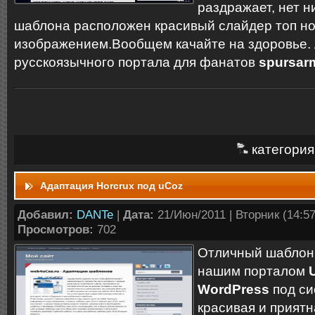
раздражает, нет н
шаблона расположен красивый слайдер топ но
изображением.Вообщем качайте на здоровье.
русскоязычного портала для фанатов
spursar
категория
Адаптация Horcrux под uCoz
Добавил:
DANTe
|
Дата:
21/Июн/2011 | Вторник (14:57:
Просмотров:
702
Отличный шаблон
нашим порталом
WordPress
под с
красивая и приятн