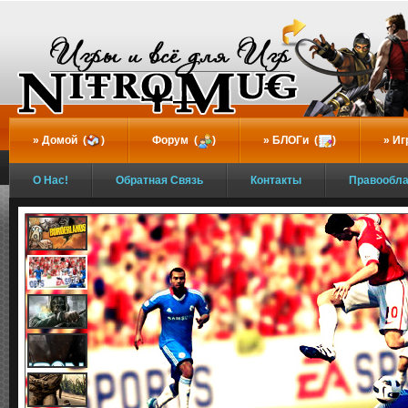
...
Домой (
)
Форум (
)
БЛОГи (
)
Иг
О Нас!
Обратная Связь
Контакты
Правообл