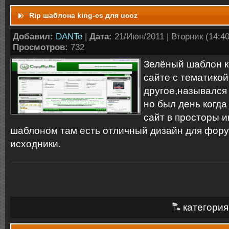
Rip шаблона king-cs для ucoz
Добавил:
DANTe
|
Дата:
21/Июн/2011 | Вторник (14:40:
Просмотров:
732
Зелёный шаблон к
сайте с тематикой
другое,назывался
но был день когда
сайт в просторы и
шаблоном там есть отличный дизайн для фору
исходники.
категория