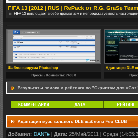
FIFA 13 [2012 | RUS | RePack от R.G. GraSe Team
е
FIFA 13 воплощает в себе драматизм и непредсказуемость настоящег
Шаблон форума Photoshop
Адаптация DLE ша
Просм. / Комменты: 748 |
0
Прос
Результаты поиска и рейтинга по "Скриптам для uCoz
Адаптация музыкального DLE шаблона Feo-CLUB
Добавил:
DANTe
|
Дата:
25/Май/2011 | Среда (14:05:3