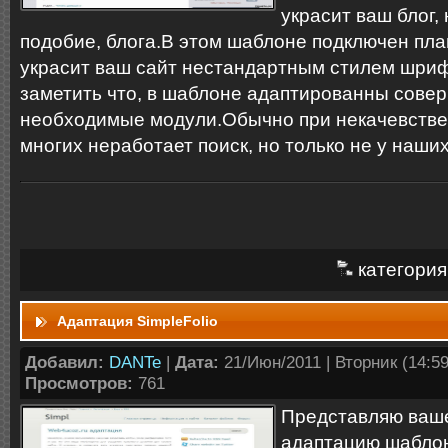
украсит ваш блог, 
подобие, блога.В этом шаблоне подключен пл
украсит ваш сайт нестандартным стилем шриф
заметить что, в шаблоне адаптированны совер
необxодимые модули.Обычно при некачевстве
многих неработает поиск, но только не у наши
категория
Адаптация SimpleFolio
Добавил:
DANTe
|
Дата:
21/Июн/2011 | Вторник (14:59:
Просмотров:
761
Представляю ваш
адаптацию шабло