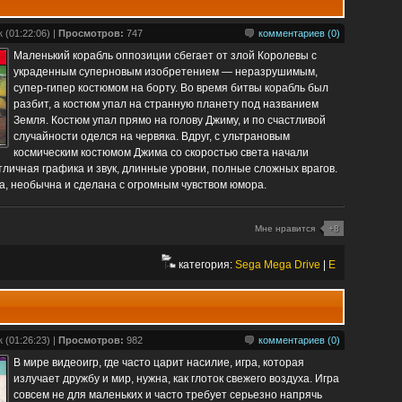
 (01:22:06) |
Просмотров:
747
комментариев (0)
Маленький корабль оппозиции сбегает от злой Королевы с
украденным суперновым изобретением — неразрушимым,
супер-гипер костюмом на борту. Во время битвы корабль был
разбит, а костюм упал на странную планету под названием
Земля. Костюм упал прямо на голову Джиму, и по счастливой
случайности оделся на червяка. Вдруг, с ультрановым
космическим костюмом Джима со скоростью света начали
тличная графика и звук, длинные уровни, полные сложных врагов.
на, необычна и сделана с огромным чувством юмора.
Мне нравится
+8
категория:
Sega Mega Drive
|
E
 (01:26:23) |
Просмотров:
982
комментариев (0)
В мире видеоигр, где часто царит насилие, игра, которая
излучает дружбу и мир, нужна, как глоток свежего воздуха. Игра
совсем не для маленьких и часто требует серьезно напрячь