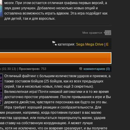
мозги. При этом остается отличная графика первых версий, а
звук даже улучшен. Добавлено несколько новых опций и
оставлена возможность играть вдвоем. Эта игра подойдет как
для детей, так и для взрослых.
Мне нравится
+8
категория:
Sega Mega Drive
|
E
 (01:30:13) |
Просмотров:
753
комментариев (0)
Отличный файтинг с большим количеством ударов и приемов, а
также составом бойцов (25 бойцов, как из всех предыдущих
серий, так и несколько новых, плюс ещё 3 секретных).
Великолепная игра! Почти никакой автоматики и в то же время
достаточно простое управление. После привыкания к игре и Вы
держите джойстик, чувствуете персонажа как будто он это вы.
Игра требует хорошей реакции и сообразительности. Для
ие решения, например, когда противник пускает в вас магию
ичества здоровья, или попытаться перепрыгнуть магию, ударив
елав ставку на собственную координацию. А может лучше
ь, хотя не исключено, что он вовремя среагирует, и вы получите