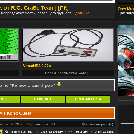
k от R.G. GraSe Team] [ПК]
Dishon
Orcs Must
Просмотро
и непредсказуемость настоящего футбола...
дальше
Событи
VirtuaNES 0.97e
Conker's
Просм. / Комменты: 2442 |
0
га по "Консольным Играм"
dy's Kong Quest
льник (22:20:59) |
Просмотров:
771
комментариев (0)
Вторая часть вышла уже на следующий год и имела успеха ещё