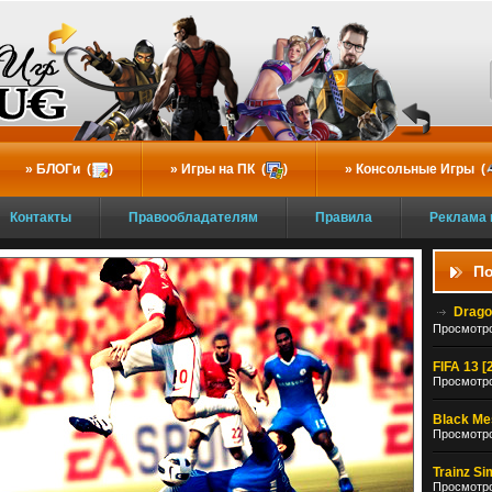
БЛОГи (
)
Игры на ПК (
)
Консольные Игры (
Контакты
Правообладателям
Правила
Реклама 
По
Drago
Просмотро
FIFA 13 [
Просмотро
Black Mes
Просмотро
Trainz Si
Просмотро