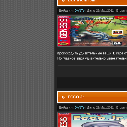
Earthworm Jim
Добавил:
DANTe
|
Дата:
29/Мар/2011 | Вторник
происходить удивительные вещи. В игре о
Но главное, игра удивительно увлекатель
ECCO Jr.
Добавил:
DANTe
|
Дата:
29/Мар/2011 | Вторник