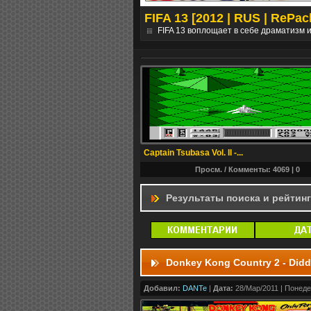
ники] [ПК]
FIFA 13 [2012 | RUS | RePac
выполнения заданий....
дальше
FIFA 13 воплощает в себе драматизм 
Captain Tsubasa Vol. II -...
Просм. / Комменты: 4069 |
0
Результаты поиска и рейтин
Donkey Kong Country 2 - Did
Добавил:
DANTe
|
Дата:
28/Мар/2011 | Понеде