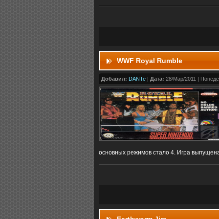
WWF Royal Rumble
Добавил:
DANTe
|
Дата:
28/Мар/2011 | Понеде
основных режимов стало 4. Игра выпуще