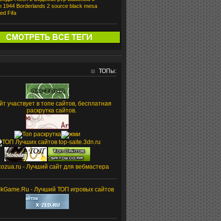
on 1944
Borderlands 2
source
black mesa
red
Fifa
ТОПы: