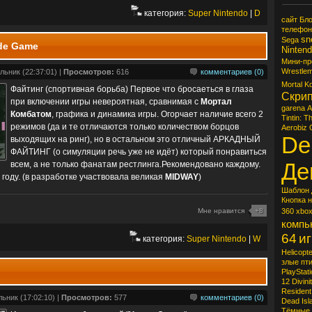
категория:
Super Nintendo
|
D
сайт
Бло
телефон
sn
Sega
ade Game
Ninten
Мини-п
Wrestlem
льник (22:37:01) |
Просмотров:
616
комментариев (0)
Mortal K
Файтинг (спортивная борьба) Первое что бросаеться в глаза
Скрип
при включении игры невероятная, сравнимая с
Мортал
garena
A
Комбатом
, графика и динамика игры. Огорчает наличие всего 2
Tintin: T
режимов (да и те отличаются только количеством борцов
Aerobiz
De
выходящих на ринг), но в остальном это отличный АРКАДНЫЙ
ФАЙТИНГ (о симуляции речь уже не идёт) который понравиться
Де
всем, а не только фанатам рестлинга.Рекомендовано каждому.
 году. (в разработке участвовала великая
MIDWAY
)
Шаблон 
Кнопка 
Мне нравится
+8
360
xbo
компь
64
иг
категория:
Super Nintendo
|
W
Helicopt
злые пт
PlayStati
12
Divinit
Resident 
ьник (17:02:10) |
Просмотров:
577
комментариев (0)
Dead Isl
Тёмные