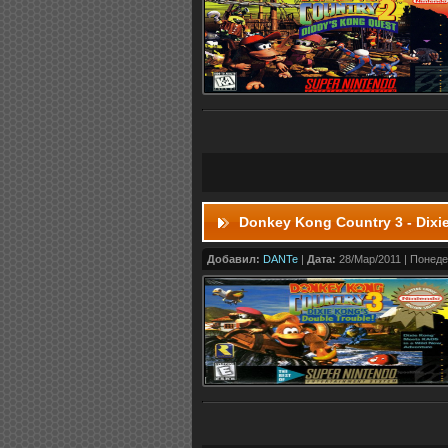
Donkey Kong Country 3 - Dixi
Добавил:
DANTe
|
Дата:
28/Мар/2011 | Понеде