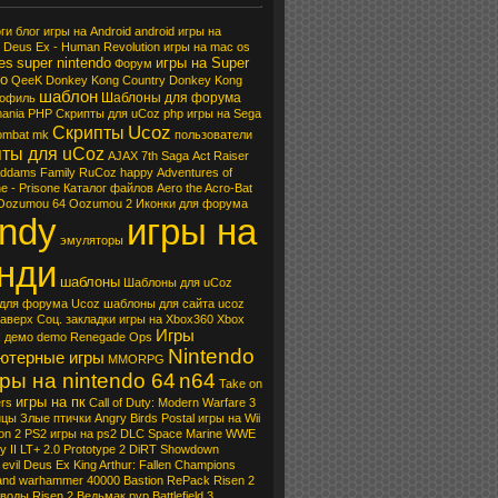
ги
блог
игры на Android
android
игры на
Deus Ex - Human Revolution
игры на mac os
es
super nintendo
игры на Super
Форум
do
QeeK
Donkey Kong Country
Donkey Kong
шаблон
Шаблоны для форума
рофиль
ania
PHP Скрипты для uCoz
php
игры на Sega
Ucoz
Скрипты
ombat
mk
пользователи
ты для uCoz
AJAX
7th Saga
Act Raiser
ddams Family
RuCoz
happy
Adventures of
he - Prisone
Каталог файлов
Aero the Acro-Bat
Oozumou
64 Oozumou 2
Иконки для форума
ndy
игры на
эмуляторы
нди
шаблоны
Шаблоны для uCoz
для форума Ucoz
шаблоны для сайта ucoz
наверх
Cоц. закладки
игры на Xbox360
Xbox
Игры
x
демо
demo
Renegade Ops
Nintendo
ютерные игры
MMORPG
ры на nintendo 64
n64
Take on
игры на пк
ers
Call of Duty: Modern Warfare 3
ицы
Злые птички
Angry Birds
Postal
игры на Wii
on 2
PS2
игры на ps2
DLC
Space Marine
WWE
y II
LT+ 2.0
Prototype 2
DiRT Showdown
evil
Deus Ex
King Arthur: Fallen Champions
and
warhammer 40000
Bastion
RePack
Risen 2
 воды
Risen 2
Ведьмак
pvp
Battlefield 3