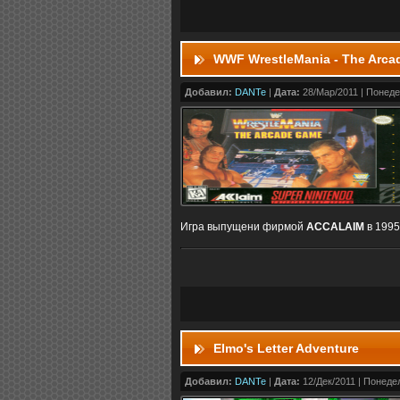
WWF WrestleMania - The Arc
Добавил:
DANTe
|
Дата:
28/Мар/2011 | Понеде
Игра выпущени фирмой
ACCALAIM
в 1995
Elmo's Letter Adventure
Добавил:
DANTe
|
Дата:
12/Дек/2011 | Понедел