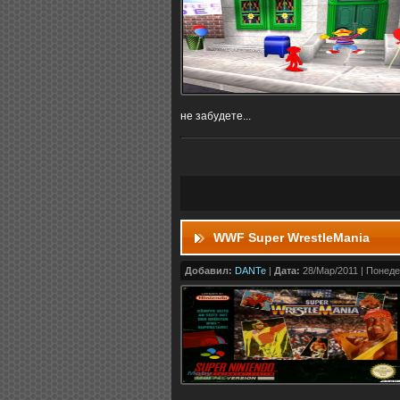
не забудете...
WWF Super WrestleMania
Добавил:
DANTe
|
Дата:
28/Мар/2011 | Понеде