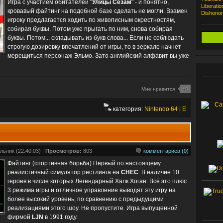
Игра с участием обитателей "
Улицы Сезам
" - и понятно,
Liberati
кровавый файтинг на подобной базе сделать не могли. Взамен
Dishono
игроку предлагается ходить по живописным окрестностям,
собирая буквы. Потом уже прыгать по ним, снова собирая
буквы. Потом... складывать из букв слова... Если не соблюдать
строгую дозировку впечатлений от игры, то в зеркале начнет
мерещиться персонаж Эльмо. Зато английский алфавит вы уже
Мне нравится
+8
категория:
Nintendo 64
|
E
льник (22:40:03) |
Просмотров:
803
комментариев (0)
Файтинг (спортивная борьба) Первый по настоящему
реалистичный симулятор рестлинга на
СНЕС
. В наличие 10
героев в числе которых Легендарный Халк Хоган. Всё это плюс
3 режима игры и отличное управление выводят эту игру на
более высокий уровень, по сравнению с предыдущими
реализациями этого шоу. Не пропустите. Игра выпущенной
фирмой
LJN
в 1991 году.