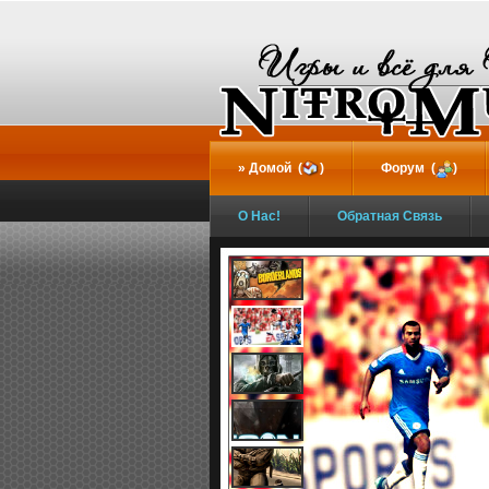
...
Домой (
)
Форум (
)
О Нас!
Обратная Связь