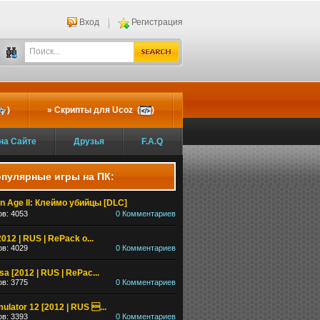
Вход
Регистрация
)
Скрипты для Ucoz (
)
на Сайте
Друзья
F.A.Q
пулярные игры на ПК:
n Age II: Клеймо убийцы [DLC]
в: 4053
0 Комментариев
2012 | RUS | RePack о...
в: 4029
0 Комментариев
a [2012 | RUS | RePac...
в: 3775
0 Комментариев
mulator 12 [2012 | RUS ...
в: 3393
0 Комментариев