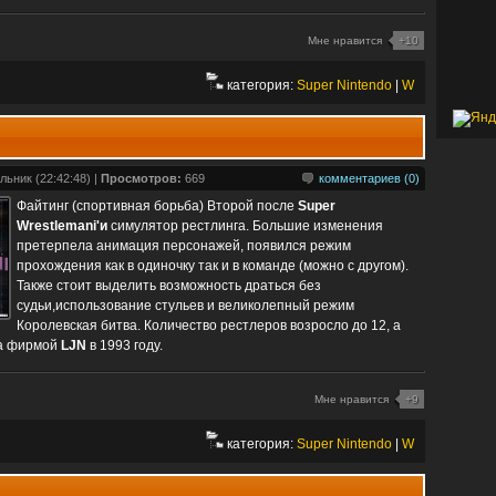
Мне нравится
+10
категория:
Super Nintendo
|
W
льник (22:42:48) |
Просмотров:
669
комментариев (0)
Файтинг (спортивная борьба) Второй после
Super
Wrestlemani'и
симулятор рестлинга. Большие изменения
претерпела анимация персонажей, появился режим
прохождения как в одиночку так и в команде (можно с другом).
Также стоит выделить возможность драться без
судьи,использование стульев и великолепный режим
Королевская битва. Количество рестлеров возросло до 12, а
на фирмой
LJN
в 1993 году.
Мне нравится
+9
категория:
Super Nintendo
|
W