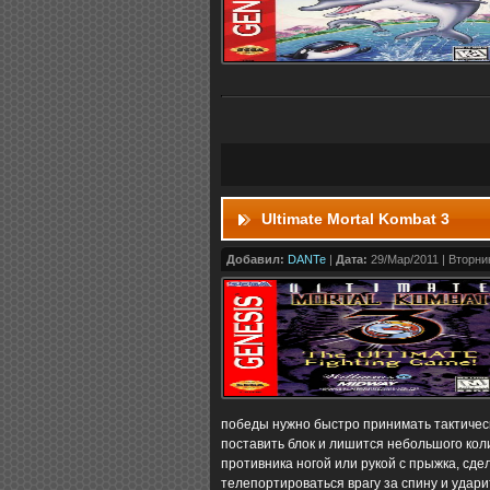
Ultimate Mortal Kombat 3
Добавил:
DANTe
|
Дата:
29/Мар/2011 | Вторник
победы нужно быстро принимать тактическ
поставить блок и лишится небольшого кол
противника ногой или рукой с прыжка, сд
телепортироваться врагу за спину и ударит