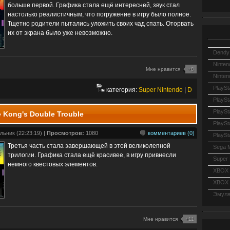
больше первой. Графика стала ещё интересней, звук стал
настолько реалистичным, что погружение в игру было полное.
Тщетно родители пытались уложить своих чад спать. Оторвать
их от экрана было уже невозможно.
Dendy
Ninten
Мне нравится
+8
Ninten
PlaySt
категория:
Super Nintendo
|
D
PlaySt
PlaySt
e Kong's Double Trouble
PlaySt
льник (22:23:19) |
Просмотров:
1080
комментариев (0)
PlaySt
Третья часть стала завершающей в этой великолепной
Sega 
трилогии. Графика стала ещё красивее, в игру привнесли
Super 
немного квестовых элементов.
XBOX
XBOX 
Эмуля
Мне нравится
+11