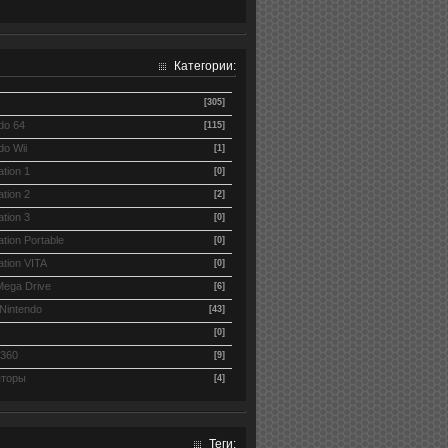
Категории:
[305]
do 64
[115]
do Wii
[1]
ation 1
[0]
ation 2
[2]
ation 3
[0]
ation Portable
[0]
ation VITA
[0]
Mega Drive
[6]
Nintendo
[43]
[0]
360
[9]
торы
[4]
Теги: