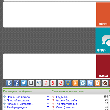
Последние сообщения:
Самые отвечаемые темы:
▼
155
Новый Топ пользо...
Флудилка!
▼
28
Простой и красив...
Какое у Вас сейч...
▼
18
Красивый информе...
Что смотрите в д...
▼
15
Flash радио для ...
Юмор (цитаты)