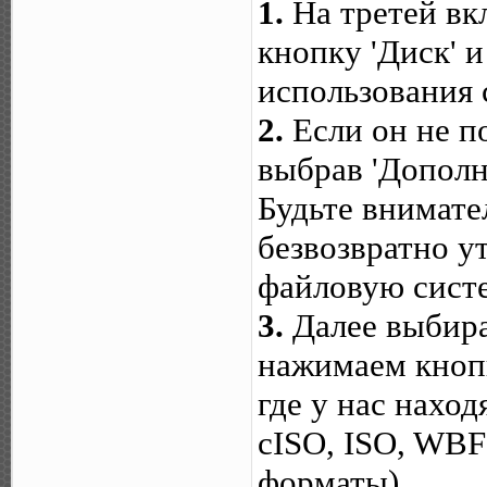
1.
На третей вкл
кнопку 'Диск' 
использования 
2.
Если он не п
выбрав 'Дополн
Будьте внимате
безвозвратно у
файловую сист
3.
Далее выбир
нажимаем кнопк
где у нас наход
cISO, ISO, WBF
форматы)