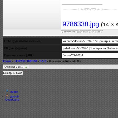
9786338.jpg
(14.3 
HTML [для блогов и сайтов]:
BB [для форума]:
Прямая ссылка [URL]:
Форум
»
- ФОРУМ | ПОРТАЛ
»
F.A.Q
»
Про игры на Nintendo Wii
1
Страница
1
из
1
вверх
домой
UcozUa.ru