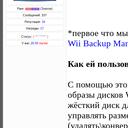
Ранг:
(Знаток)
Сообщений: 337
Репутация:
16
Награды:
17
*первое что мы
Статус:
(
)
Wii Backup Man
У вас
26.55
балов
Как ей пользо
С помощью это
образы дисков 
жёсткий диск д
управлять раз
(удалять\конве