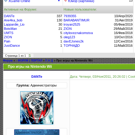
▼
13
XGame-Online
Юмор (картинки)
Активные на Форуме:
Новые пользователи:
DANTe
337
7939355
10/Апр/2020
Ane4ka_bob
130
BARABANTIMUR
31/Авг/2019
Lappardie_Lio
30
troyan2525
05/Фев/2019
BotsMan
21
ZION
29/Май/2018
UMTS
5
cityloveznakomstva
16/Фев/2018
ZION
5
oleg123
10/Окт/2016
Pain
1
davEJones2k
12/Сен/2016
JustDance
1
ТОРНАДО
11/Май/2016
1
Страница
1
из
1
Форум
»
- ФОРУМ | ПОРТАЛ
»
F.A.Q
»
Про игры на Nintendo Wii
Про игры на Nintendo Wii
DANTe
Дата: Четверг, 03/Ноя/2011, 20:26:02 | С
Группа:
Администраторы