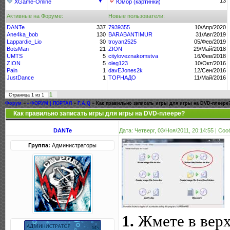
▼
13
XGame-Online
Юмор (картинки)
Активные на Форуме:
Новые пользователи:
DANTe
337
7939355
10/Апр/2020
Ane4ka_bob
130
BARABANTIMUR
31/Авг/2019
Lappardie_Lio
30
troyan2525
05/Фев/2019
BotsMan
21
ZION
29/Май/2018
UMTS
5
cityloveznakomstva
16/Фев/2018
ZION
5
oleg123
10/Окт/2016
Pain
1
davEJones2k
12/Сен/2016
JustDance
1
ТОРНАДО
11/Май/2016
1
Страница
1
из
1
Форум
»
- ФОРУМ | ПОРТАЛ
»
F.A.Q
»
Как правильно записать игры для игры на DVD-плеере
Как правильно записать игры для игры на DVD-плеере?
DANTe
Дата: Четверг, 03/Ноя/2011, 20:14:55 | С
Группа:
Администраторы
1.
Жмете в вер