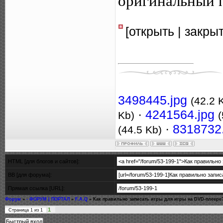
оригинальный п
[открыть | закры
3498445.jpg
(42.2 
·
4241564.jpg
Kb)
(
·
8318732
(44.5 Kb)
HTML [для блогов и сайтов]:
BB [для форума]:
Прямая ссылка [URL]:
Форум
»
- ФОРУМ | ПОРТАЛ
»
F.A.Q
»
Как правильно записать игры для игры на DVD-плеере
1
Страница
1
из
1