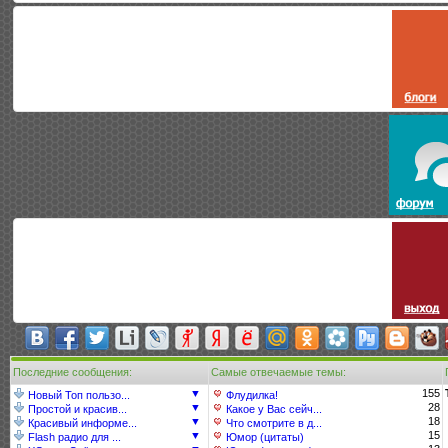
Последние сообщения:
Самые отвечаемые темы:
▼
155
Новый Топ пользо...
Флудилка!
▼
28
Простой и красив...
Какое у Вас сейч...
▼
18
Красивый информе...
Что смотрите в д...
▼
15
Flash радио для ...
Юмор (цитаты)