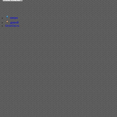
вверх
домой
UcozUa.ru