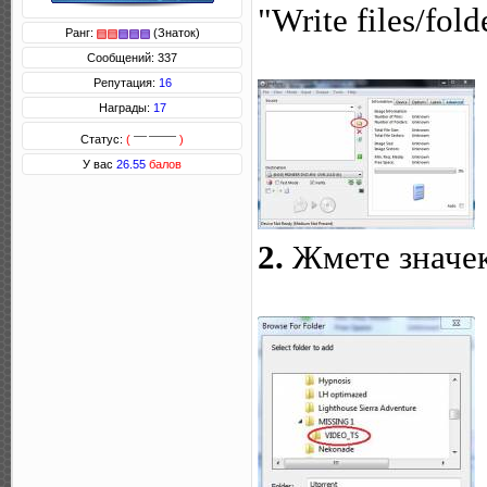
"Write files/fold
Ранг:
(Знаток)
Сообщений: 337
Репутация:
16
Награды:
17
Статус:
(
)
У вас
26.55
балов
2.
Жмете значек