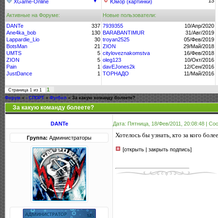
▼
13
XGame-Online
Юмор (картинки)
Активные на Форуме:
Новые пользователи:
DANTe
337
7939355
10/Апр/2020
Ane4ka_bob
130
BARABANTIMUR
31/Авг/2019
Lappardie_Lio
30
troyan2525
05/Фев/2019
BotsMan
21
ZION
29/Май/2018
UMTS
5
cityloveznakomstva
16/Фев/2018
ZION
5
oleg123
10/Окт/2016
Pain
1
davEJones2k
12/Сен/2016
JustDance
1
ТОРНАДО
11/Май/2016
1
Страница
1
из
1
Форум
»
- СПОРТ
»
Футбол
»
За какую команду болеете?
За какую команду болеете?
DANTe
Дата: Пятница, 18/Фев/2011, 20:08:48 | С
Хотелось бы узнать, кто за кого боле
Группа:
Администраторы
[открыть | закрыть подпись]