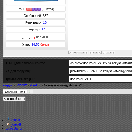
Ранг:
(Знаток)
Сообщений: 337
Репутация:
16
Награды:
17
Статус:
(
)
У вас
26.55
балов
HTML [для блогов и сайтов]:
BB [для форума]:
Прямая ссылка [URL]:
Форум
»
- СПОРТ
»
Футбол
»
За какую команду болеете?
1
Страница
1
из
1
вверх
домой
UcozUa.ru