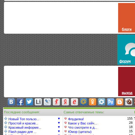
Последние сообщения:
Самые отвечаемые темы:
▼
155
Новый Топ пользо...
Флудилка!
▼
28
Простой и красив...
Какое у Вас сейч...
▼
18
Красивый информе...
Что смотрите в д...
▼
15
Flash радио для ...
Юмор (цитаты)